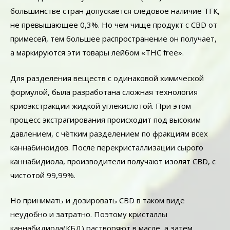
большинстве стран допускается следовое наличие ТГК,
не превышающее 0,3%. Но чем чище продукт с CBD от
примесей, тем большее распространение он получает,
а маркируются эти товары лейбом «ТНС free».
Для разделения веществ с одинаковой химической
формулой, была разработана сложная технология
криоэкстракции жидкой углекислотой. При этом
процесс экстрагирования происходит под высоким
давлением, с чётким разделением по фракциям всех
каннабиноидов. После перекристаллизации сырого
каннабидиола, производители получают изолят CBD, с
чистотой 99,99%.
Но принимать и дозировать CBD в таком виде
неудобно и затратно. Поэтому кристаллы
каннабидиола(КБД) растворяют в масле, а затем