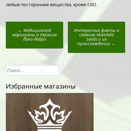
любые посторонние вещества, кроме CBD.
Пост
←
Медицинской
Интересные факты о
навигации
марихуаны в Украине
семенах Mandala
дано добро
Seeds и их
происхождении
→
Найти:
Избранные магазины