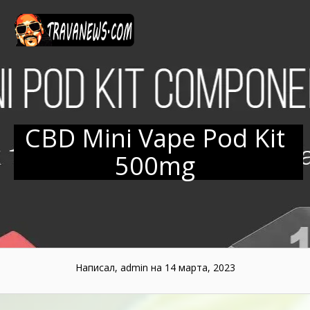
Перейти
к
содержанию
CBD Mini Vape Pod Kit
500mg
Написал, admin
на 14 марта, 2023