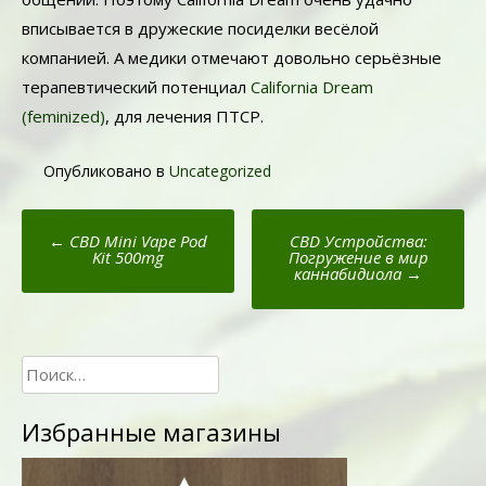
вписывается в дружеские посиделки весёлой
компанией. А медики отмечают довольно серьёзные
терапевтический потенциал
California Dream
(feminized)
, для лечения ПТСР.
Опубликовано в
Uncategorized
Пост
←
CBD Mini Vape Pod
CBD Устройства:
навигации
Kit 500mg
Погружение в мир
каннабидиола
→
Найти:
Избранные магазины