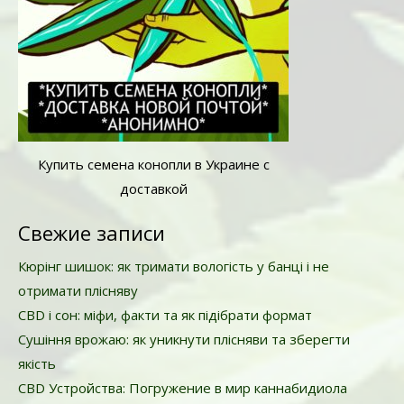
Купить семена конопли в Украине с
доставкой
Свежие записи
Кюрінг шишок: як тримати вологість у банці і не
отримати плісняву
CBD і сон: міфи, факти та як підібрати формат
Сушіння врожаю: як уникнути плісняви та зберегти
якість
CBD Устройства: Погружение в мир каннабидиола