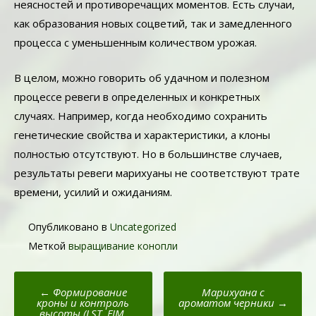
неясностей и противоречащих моментов. Есть случаи,
как образования новых соцветий, так и замедленного
процесса с уменьшенным количеством урожая.
В целом, можно говорить об удачном и полезном
процессе ревеги в определенных и конкретных
случаях. Например, когда необходимо сохранить
генетические свойства и характеристики, а клоны
полностью отсутствуют. Но в большинстве случаев,
результаты ревеги марихуаны не соответствуют трате
времени, усилий и ожиданиям.
Опубликовано в
Uncategorized
Меткой
выращивание конопли
Пост
←
Формирование
Марихуана с
навигации
кроны и контроль
ароматом черники
→
высоты (LST, FIM,