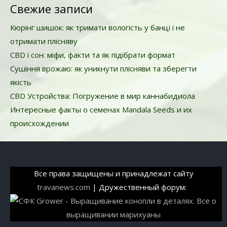
Свежие записи
Кюрінг шишок: як тримати вологість у банці і не
отримати плісняву
CBD і сон: міфи, факти та як підібрати формат
Сушіння врожаю: як уникнути плісняви та зберегти
якість
CBD Устройства: Погружение в мир каннабидиола
Интересные факты о семенах Mandala Seeds и их
происхождении
Все права защищены и принадлежат сайту
travanews.com
| Дружественный форум: